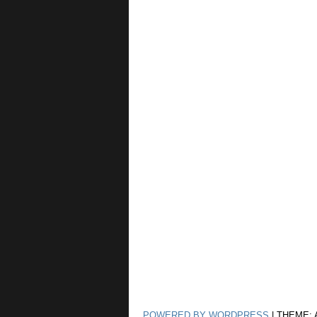
POWERED BY WORDPRESS
|
THEME: