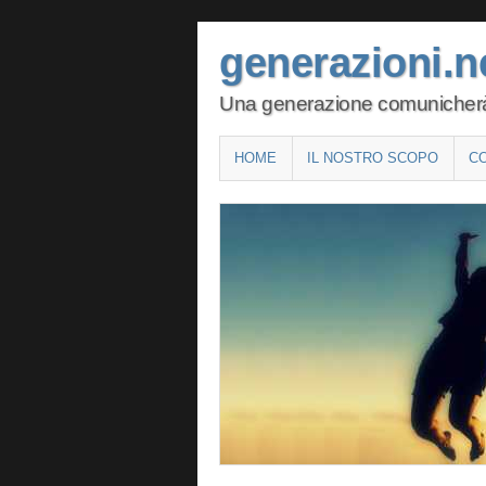
generazioni.n
Una generazione comunicherà le
Main menu
SKIP
HOME
IL NOSTRO SCOPO
C
TO
CONTENT