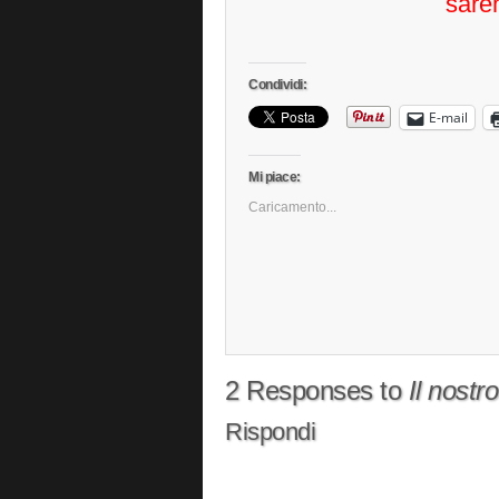
sare
Condividi:
E-mail
Mi piace:
Caricamento...
2 Responses to
Il nostr
Rispondi