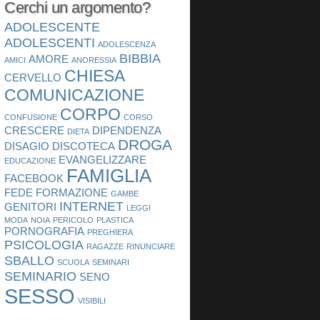
Cerchi un argomento?
ADOLESCENTE
ADOLESCENTI
ADOLESCENZA
BIBBIA
AMORE
AMICI
ANORESSIA
CHIESA
CERVELLO
COMUNICAZIONE
CORPO
CONFUSIONE
CORSO
CRESCERE
DIPENDENZA
DIETA
DROGA
DISAGIO
DISCOTECA
EVANGELIZZARE
EDUCAZIONE
FAMIGLIA
FACEBOOK
FEDE
FORMAZIONE
GAMBE
INTERNET
GENITORI
LEGGI
MODA
NOIA
PERICOLO
PLASTICA
PORNOGRAFIA
PREGHIERA
PSICOLOGIA
RAGAZZE
RINUNCIARE
SBALLO
SCUOLA
SEMINARI
SEMINARIO
SENO
SESSO
VISIBILI