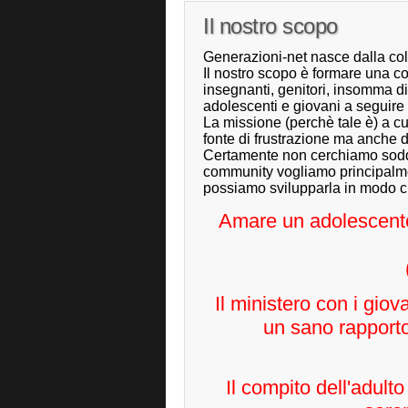
Il nostro scopo
Generazioni-net nasce dalla co
Il nostro scopo è formare una c
insegnanti, genitori, insomma di
adolescenti e giovani a seguire Di
La missione (perchè tale è) a c
fonte di frustrazione ma anche d
Certamente non cerchiamo soddi
community vogliamo principalmen
possiamo svilupparla in modo che
Amare un adolescente
Il ministero con i giov
un sano rapporto
Il compito dell'adulto