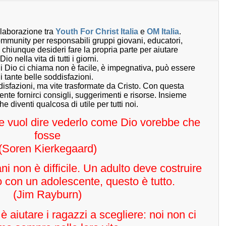
llaborazione tra
Youth For Christ Italia
e
OM Italia
.
ommunity per responsabili gruppi giovani, educatori,
 chiunque desideri fare la propria parte per aiutare
o nella vita di tutti i giorni.
ui Dio ci chiama non è facile, è impegnativa, può essere
i tante belle soddisfazioni.
sfazioni, ma vite trasformate da Cristo. Con questa
te fornirci consigli, suggerimenti e risorse. Insieme
 diventi qualcosa di utile per tutti noi.
 vuol dire vederlo come Dio vorebbe che
fosse
(Soren Kierkegaard)
ani non è difficile. Un adulto deve costruire
 con un adolescente, questo è tutto.
(Jim Rayburn)
 è aiutare i ragazzi a scegliere: noi non ci