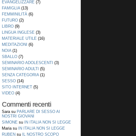
EVANGELIZZARE
(7)
FAMIGLIA
(13)
FEMMINILITÀ
(6)
FUTURO
(2)
LIBRO
(9)
LINGUA INGLESE
(3)
MATERIALE UTILE
(16)
MEDITAZIONI
(6)
NOIA
(1)
SBALLO
(7)
SEMINARIO ADOLESCENTI
(3)
SEMINARIO ADULTI
(5)
SENZA CATEGORIA
(1)
SESSO
(14)
SITO INTERNET
(5)
VIDEO
(4)
Commenti recenti
Sara
su
PARLARE DI SESSO AI
NOSTRI GIOVANI
SIMONE
su
IN ITALIA NON SI LEGGE
Maria
su
IN ITALIA NON SI LEGGE
RUBEN
su
IL NOSTRO SCOPO