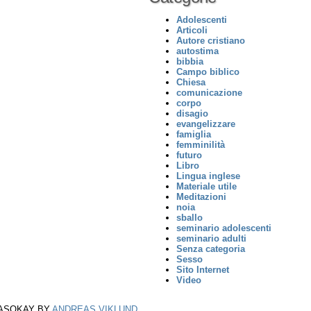
Adolescenti
Articoli
Autore cristiano
autostima
bibbia
Campo biblico
Chiesa
comunicazione
corpo
disagio
evangelizzare
famiglia
femminilità
futuro
Libro
Lingua inglese
Materiale utile
Meditazioni
noia
sballo
seminario adolescenti
seminario adulti
Senza categoria
Sesso
Sito Internet
Video
 ASOKAY BY
ANDREAS VIKLUND