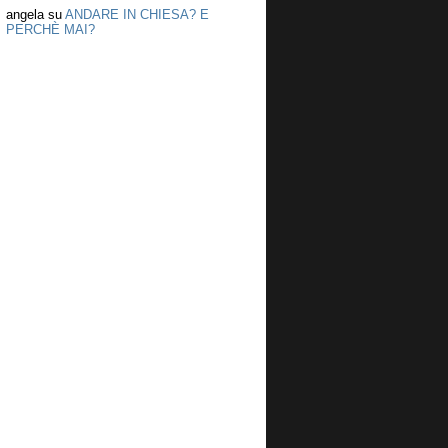
angela
su
ANDARE IN CHIESA? E
PERCHÈ MAI?