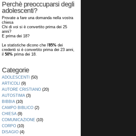
Perchè preoccuparsi degli
adolescenti?
Provate a fare una domanda nella vostra
chiesa
Chi di voi si è convertito prima dei 25
anni?
E prima dei 18?
Le statistiche dicono che l'
85%
dei
credenti si è convertito prima dei 23 anni,
il
50%
prima dei 18.
Categorie
ADOLESCENTI
(50)
ARTICOLI
(9)
AUTORE CRISTIANO
(20)
AUTOSTIMA
(3)
BIBBIA
(10)
CAMPO BIBLICO
(2)
CHIESA
(9)
COMUNICAZIONE
(10)
CORPO
(10)
DISAGIO
(4)