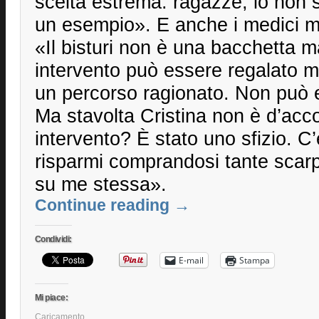
scelta estrema: ragazze, io non
un esempio». E anche i medici m
«Il bisturi non è una bacchetta 
intervento può essere regalato ma
un percorso ragionato. Non può e
Ma stavolta Cristina non è d’acco
intervento? È stato uno sfizio. C
risparmi comprandosi tante scarpe
su me stessa».
Continue reading
→
Condividi:
E-mail
Stampa
Mi piace:
Caricamento...