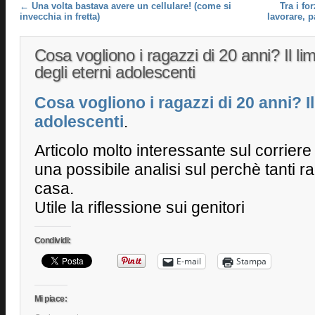
Post navigation
←
Una volta bastava avere un cellulare! (come si
Tra i fo
invecchia in fretta)
lavorare, p
Cosa vogliono i ragazzi di 20 anni? Il li
degli eterni adolescenti
Cosa vogliono i ragazzi di 20 anni? Il
adolescenti
.
Articolo molto interessante sul corriere
una possibile analisi sul perchè tanti 
casa.
Utile la riflessione sui genitori
Condividi:
E-mail
Stampa
Mi piace: