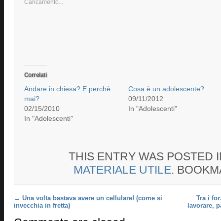
Caricamento...
Correlati
Andare in chiesa? E perchè
Cosa è un adolescente?
mai?
09/11/2012
02/15/2010
In "Adolescenti"
In "Adolescenti"
THIS ENTRY WAS POSTED 
MATERIALE UTILE
. BOOKM
Post navigation
←
Una volta bastava avere un cellulare! (come si
Tra i fo
invecchia in fretta)
lavorare, p