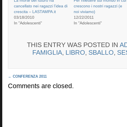
La morte del futuro ha
Per riflettere sul mondo in cui
cancellato nei ragazzi l’idea di
crescono i nostri ragazzi (e
crescita – LASTAMPA.it
noi viviamo)
03/18/2010
12/22/2011
In "Adolescenti"
In "Adolescenti"
THIS ENTRY WAS POSTED IN
A
FAMIGLIA
,
LIBRO
,
SBALLO
,
SE
Post navigation
←
CONFERENZA 2011
Comments are closed.