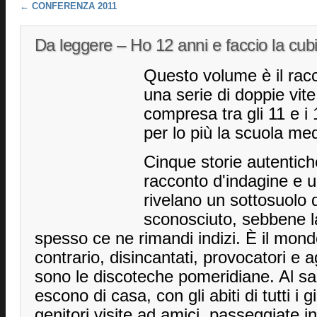
Post navigation
←
CONFERENZA 2011
Da leggere – Ho 12 anni e faccio la cub
Questo volume è il rac
una serie di doppie vit
compresa tra gli 11 e i
per lo più la scuola med
Cinque storie autentiche
racconto d'indagine e u
rivelano un sottosuolo q
sconosciuto, sebbene 
spesso ce ne rimandi indizi. È il mond
contrario, disincantati, provocatori e a
sono le discoteche pomeridiane. Al s
escono di casa, con gli abiti di tutti i 
genitori visite ad amici, passeggiate in 