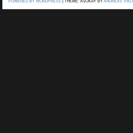
POWERED BY WORDPRESS
|
THEME: ASOKAY BY
ANDREAS VIKL