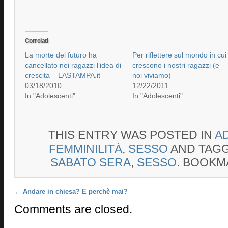
Correlati
La morte del futuro ha
Per riflettere sul mondo in cui
cancellato nei ragazzi l’idea di
crescono i nostri ragazzi (e
crescita – LASTAMPA.it
noi viviamo)
03/18/2010
12/22/2011
In "Adolescenti"
In "Adolescenti"
THIS ENTRY WAS POSTED IN
A
FEMMINILITÀ
,
SESSO
AND TAG
SABATO SERA
,
SESSO
. BOOKM
Post navigation
←
Andare in chiesa? E perchè mai?
Comments are closed.